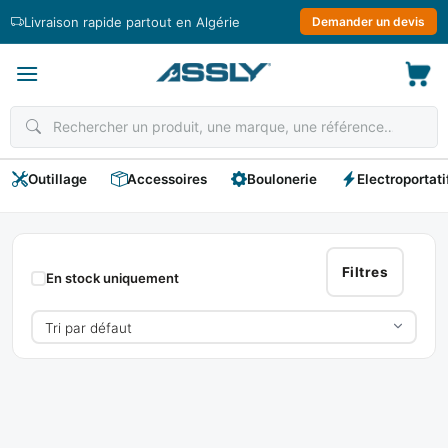
Passer
Livraison rapide partout en Algérie
Demander un devis
au
contenu
Outillage
Accessoires
Boulonerie
Electroportati
Douille
Réducteur
Filtres
En stock uniquement