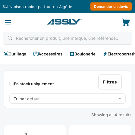
Passer
Livraison rapide partout en Algérie
Demander un devis
au
contenu
Outillage
Accessoires
Boulonerie
Electroportati
Outillage
D'Agriculture
Filtres
En stock uniquement
Showing all 4 results