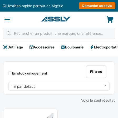
Passer
Livraison rapide partout en Algérie
Demander un devis
au
contenu
Outillage
Accessoires
Boulonerie
Electroportati
Sécateurs
Jardin
Filtres
En stock uniquement
Voici le seul résultat