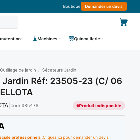
Boutique
Demander un devis
nutention
Machines
Quincaillerie
Outillage de jardin
/
Sécateurs Jardin
 Jardin Réf: 23505-23 (C/ 06
BELLOTA
OTA
|
Code
035478
Produit indisponible
A
éciale professionnels :
Cliquez ici pour demander un devis