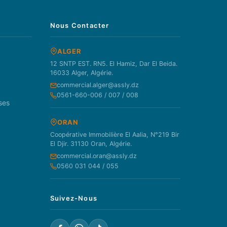
Nous Contacter
ALGER
12 SNTP EST. RN5. El Hamiz, Dar El Beida.
16033 Alger, Algérie.
commercial.alger@assly.dz
0561-660-006 / 007 / 008
ses
ORAN
Coopérative Immobilière El Aalia, N°219 Bir
El Djir. 31130 Oran, Algérie.
commercial.oran@assly.dz
0560 031 044 / 055
Suivez-Nous