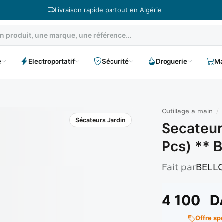
Livraison rapide partout en Algérie
e
Electroportatif
Sécurité
Droguerie
Ma
Outillage a main
/
Sécateurs Jardin
Secateur
Pcs) ** 
Fait par
BELL
4 100
D
Offre sp