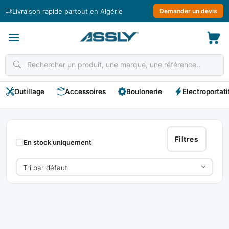
Passer
Livraison rapide partout en Algérie
Demander un devis
au
contenu
Outillage
Accessoires
Boulonerie
Electroportati
Scie
À
Filtres
En stock uniquement
Buche