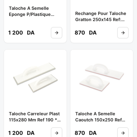
Taloche A Semelle
Rechange Pour Taloche
Eponge P/plastique
Gratton 250x145 Ref:
140*280 Ref 183 **
073 ** DEKOR
DEKOR
1 200
DA
870
DA
Taloche Carreleur Plast
Taloche A Semelle
115x280 Mm Ref 190 **
Caoutch 150x250 Ref
DEKOR
077 ** DEKOR
1 200
DA
870
DA