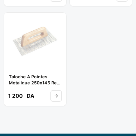
Taloche A Pointes
Metalique 250x145 Ref
074 ** DEKOR
1 200
DA