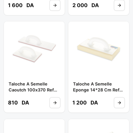
1 600
DA
2 000
DA
Taloche A Semelle
Taloche A Semelle
Caoutch 100x370 Ref
Eponge 14*28 Cm Ref
078 ** DEKOR
182 ** DEKOR
810
DA
1 200
DA