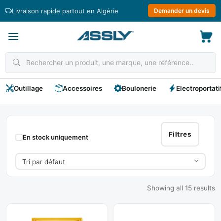
Passer
Livraison rapide partout en Algérie
Demander un devis
au
contenu
Outillage
Accessoires
Boulonerie
Electroportati
Taloches
Filtres
En stock uniquement
Showing all 15 results