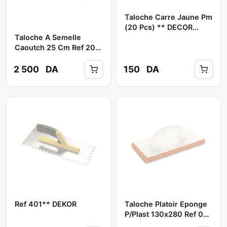
Taloche Carre Jaune Pm
(20 Pcs) ** DECOR
PLAST
Taloche A Semelle
Caoutch 25 Cm Ref 203
** DEKOR
2 500
DA
150
DA
Ref 401** DEKOR
Taloche Platoir Eponge
P/plast 130x280 Ref 085
** DEKOR