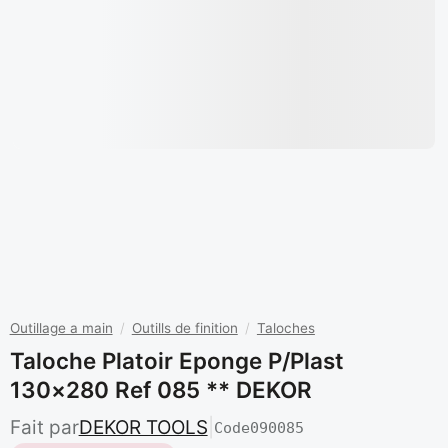
Outillage a main
/
Outills de finition
/
Taloches
Taloche Platoir Eponge P/plast
130×280 Ref 085 ** DEKOR
Fait par
DEKOR TOOLS
|
Code
090085