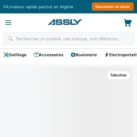
Passer
Livraison rapide partout en Algérie
Demander un devis
au
contenu
Outillage
Accessoires
Boulonerie
Electroportati
Taloches