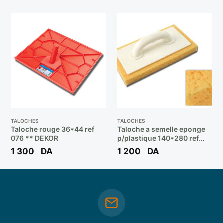
TALOCHES
TALOCHES
Taloche rouge 36*44 ref
Taloche a semelle eponge
076 ** DEKOR
p/plastique 140*280 ref
183 ** DEKOR
1 300
DA
1 200
DA