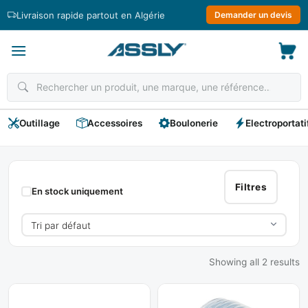
Passer
Livraison rapide partout en Algérie
Demander un devis
au
contenu
Outillage
Accessoires
Boulonerie
Electroportati
Tuyaux
De
Filtres
En stock uniquement
Niveau
Showing all 2 results