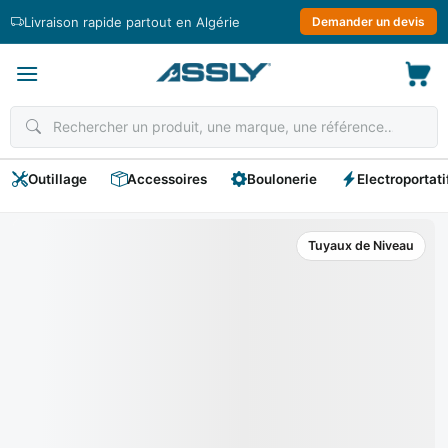
Passer
Livraison rapide partout en Algérie
Demander un devis
au
contenu
Outillage
Accessoires
Boulonerie
Electroportati
Tuyaux de Niveau