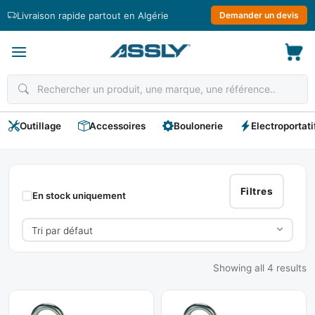
Passer
Livraison rapide partout en Algérie
Demander un devis
au
contenu
Outillage
Accessoires
Boulonerie
Electroportati
Cadenas
Filtres
En stock uniquement
Showing all 4 results