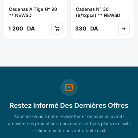
Cadenas A Tige N° 90
Cadenas N° 30
** NEWSD
(b/12pcs) ** NEWSD
1 200
DA
330
DA
Restez Informé Des Dernières Offres
Abonnez-vous à notre newsletter et recevez en avant-
première nos promotions, nouveautés et bons plans exclusifs
— directement dans votre boîte mail.