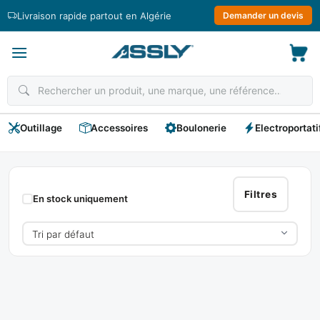
Passer
Livraison rapide partout en Algérie
Demander un devis
au
contenu
Outillage
Accessoires
Boulonerie
Electroportati
Serrure
Tubulaire
Filtres
En stock uniquement