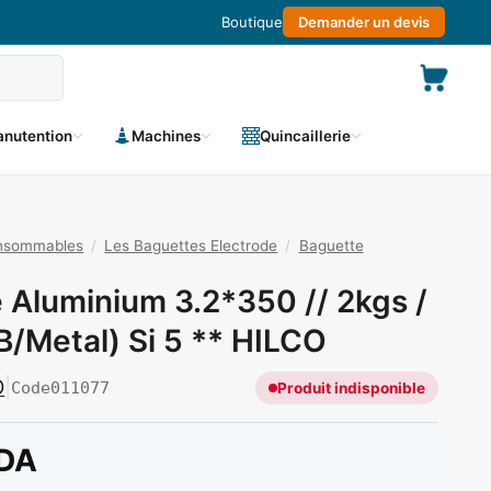
Boutique
Demander un devis
nutention
Machines
Quincaillerie
onsommables
/
Les Baguettes Electrode
/
Baguette
 Aluminium 3.2*350 // 2kgs /
b/metal) Si 5 ** HILCO
O
|
Code
011077
Produit indisponible
DA