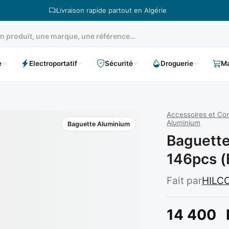
Livraison rapide partout en Algérie
e
Electroportatif
Sécurité
Droguerie
Ma
Accessoires et C
Aluminium
Baguette Aluminium
Baguette
146pcs (
Fait par
HILC
14 400