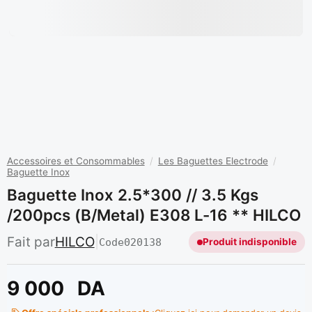
Accessoires et Consommables
/
Les Baguettes Electrode
/
Baguette Inox
Baguette Inox 2.5*300 // 3.5 Kgs
/200pcs (b/metal) E308 L-16 ** HILCO
Fait par
HILCO
|
Code
020138
Produit indisponible
9 000
DA