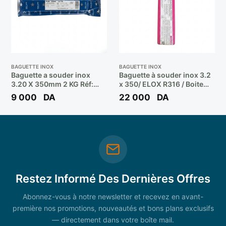
BAGUETTE INOX
BAGUETTE INOX
Baguette a souder inox
Baguette à souder inox 3.2
3.20 X 350mm 2 KG Réf:
x 350/ ELOX R316 / Boite
E309 L** EUROTROD
4.5 KG ** GEKA
9 000
DA
22 000
DA
Restez Informé Des Dernières Offres
Abonnez-vous à notre newsletter et recevez en avant-
première nos promotions, nouveautés et bons plans exclusifs
— directement dans votre boîte mail.