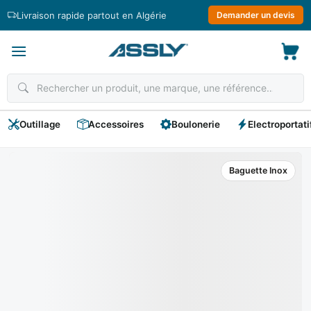
Passer
Livraison rapide partout en Algérie
Demander un devis
au
contenu
Outillage
Accessoires
Boulonerie
Electroportati
Baguette Inox