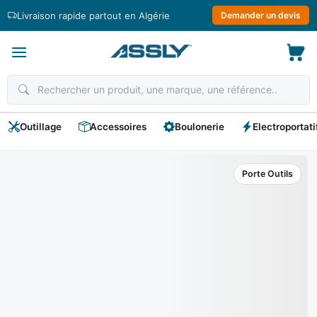
Passer
Livraison rapide partout en Algérie
Demander un devis
au
contenu
Outillage
Accessoires
Boulonerie
Electroportati
Porte Outils