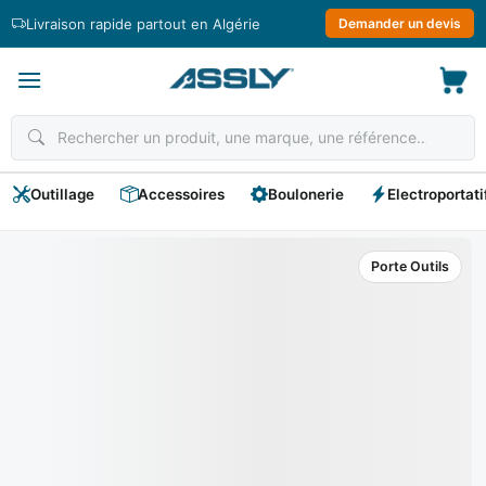
Passer
Livraison rapide partout en Algérie
Demander un devis
au
contenu
Outillage
Accessoires
Boulonerie
Electroportati
Porte Outils