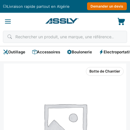
Passer
Livraison rapide partout en Algérie
Demander un devis
au
contenu
Outillage
Accessoires
Boulonerie
Electroportati
Botte de Chantier