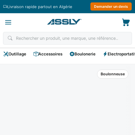
Passer
Livraison rapide partout en Algérie
Demander un devis
au
contenu
Outillage
Accessoires
Boulonerie
Electroportati
Boulonneuse