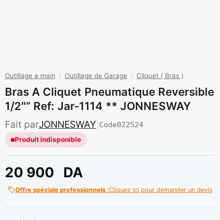
Outillage a main
/
Outillage de Garage
/
Cliquet ( Bras )
Bras A Cliquet Pneumatique Reversible
1/2″” Ref: Jar-1114 ** JONNESWAY
Fait par
JONNESWAY
|
Code
022524
Produit indisponible
20 900
DA
Offre spéciale professionnels :
Cliquez ici pour demander un devis