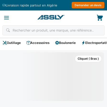
Passer
Livraison rapide partout en Algérie
Demander un devis
au
contenu
Outillage
Accessoires
Boulonerie
Electroportati
Cliquet ( Bras )