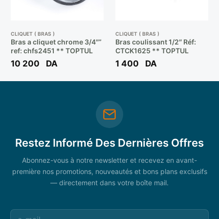
CLIQUET ( BRAS )
CLIQUET ( BRAS )
Bras a cliquet chrome 3/4″”
Bras coulissant 1/2″ Réf:
ref: chfs2451 ** TOPTUL
CTCK1625 ** TOPTUL
10 200
DA
1 400
DA
Restez Informé Des Dernières Offres
Abonnez-vous à notre newsletter et recevez en avant-
première nos promotions, nouveautés et bons plans exclusifs
— directement dans votre boîte mail.