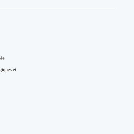
née
giques et