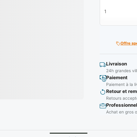
quantité de Bure
Offre sp
Livraison
24h grandes vil
Paiement
Paiement à la li
Retour et re
Retours accepté
Professionne
Achat en gros o