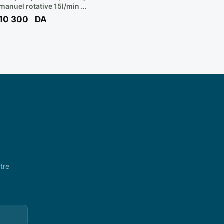
manuel rotative 15l/min **
BONEZZI
10 300
DA
tre