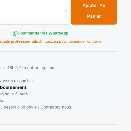
tte huile métallique 350ml Réf: NCAA0135 ** TOPTUL
Ajouter Au
Panier
Commander via WhatsApp
éciale professionnels :
Cliquez ici pour demander un devis
les, 48h à 72h autres régions.
vraison disponible.
mboursement
s sous 3 jours.
ls
u besoin d'un devis ? Contactez-nous.