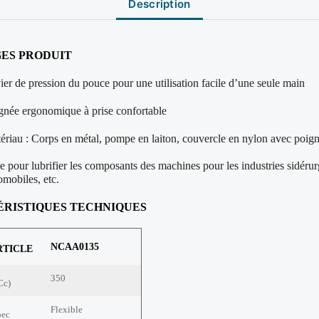
Description
ES PRODUIT
ier de pression du pouce pour une utilisation facile d’une seule main
gnée ergonomique à prise confortable
ériau : Corps en métal, pompe en laiton, couvercle en nylon avec poig
le pour lubrifier les composants des machines pour les industries sidérur
omobiles, etc.
ÉRI
STIQUES TECHNIQUES
NCAA0135
RTICLE
350
Cc)
Flexible
bec