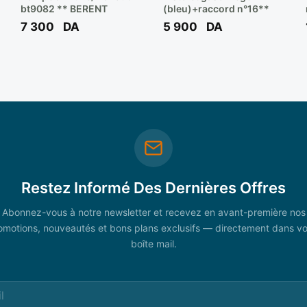
bt9082 ** BERENT
(bleu)+raccord n°16**
7 300
DA
5 900
DA
Restez Informé Des Dernières Offres
Abonnez-vous à notre newsletter et recevez en avant-première nos
omotions, nouveautés et bons plans exclusifs — directement dans vo
boîte mail.