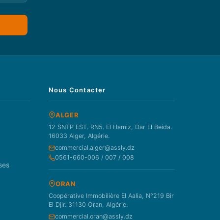
Nous Contacter
ALGER
12 SNTP EST. RN5. El Hamiz, Dar El Beida.
16033 Alger, Algérie.
commercial.alger@assly.dz
0561-660-006 / 007 / 008
ses
ORAN
Coopérative Immobilière El Aalia, N°219 Bir
El Djir. 31130 Oran, Algérie.
commercial.oran@assly.dz