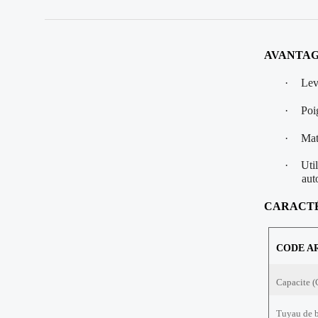
AVANTAG
·
Lev
·
Poi
·
Mat
·
Uti
aut
CARACT
CODE A
Capacite (
Tuyau de 