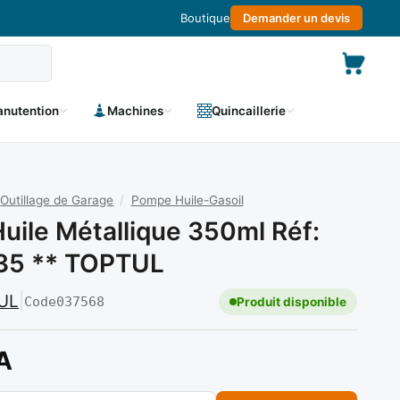
Boutique
Demander un devis
nutention
Machines
Quincaillerie
Outillage de Garage
/
Pompe Huile-Gasoil
Huile Métallique 350ml Réf:
5 ** TOPTUL
UL
|
Code
037568
Produit disponible
A