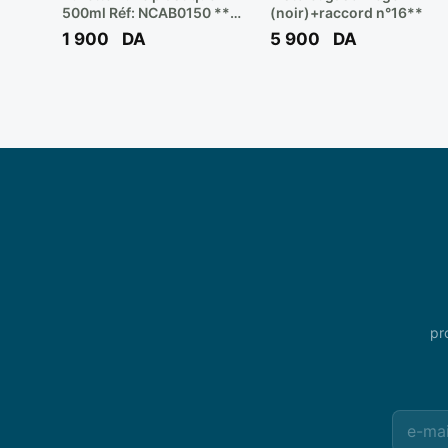
500ml Réf: NCAB0150 **
(noir)+raccord n°16**
TOPTUL
1 900
DA
5 900
DA
pr