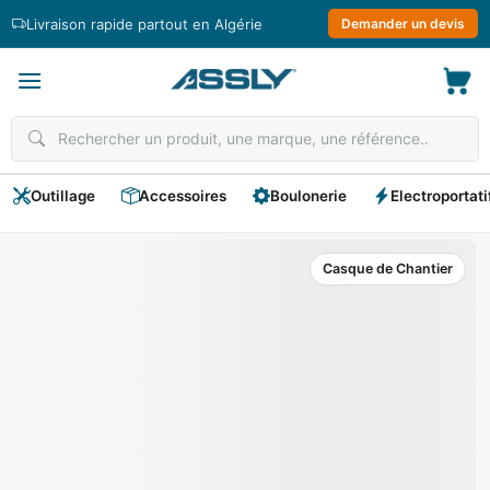
Passer
Livraison rapide partout en Algérie
Demander un devis
au
contenu
Outillage
Accessoires
Boulonerie
Electroportati
Casque de Chantier