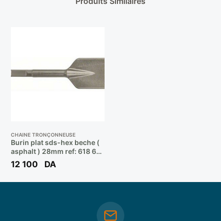
Produits Similaires
CHAINE TRONÇONNEUSE
Burin plat sds-hex beche (
asphalt ) 28mm ref: 618 601
011 ** BOSCH
12 100
DA