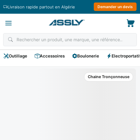
Passer
Livraison rapide partout en Algérie
Demander un devis
au
contenu
Outillage
Accessoires
Boulonerie
Electroportati
Chaine Tronçonneuse