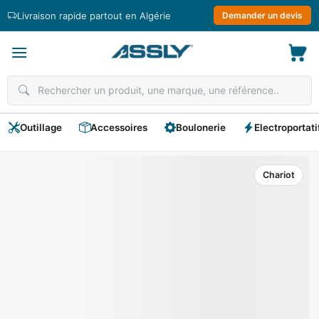
Passer
Livraison rapide partout en Algérie
Demander un devis
au
contenu
Outillage
Accessoires
Boulonerie
Electroportati
Chariot