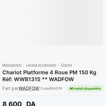
Manutention
/
Levage et transport
/
Chariot
Chariot Platforme 4 Roue PM 150 Kg
Réf: WWB1315 ** WADFOW
Fait par
WADFOW
|
Code
056239
Produit disponible
8 600
DA