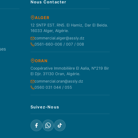
Nous Contacter
ALGER
12 SNTP EST. RN5. El Hamiz, Dar El Beida.
16033 Alger, Algérie.
commercial.alger@assly.dz
0561-660-006 / 007 / 008
ses
ORAN
Coopérative Immobilière El Aalia, N°219 Bir
El Djir. 31130 Oran, Algérie.
commercial.oran@assly.dz
0560 031 044 / 055
Suivez-Nous