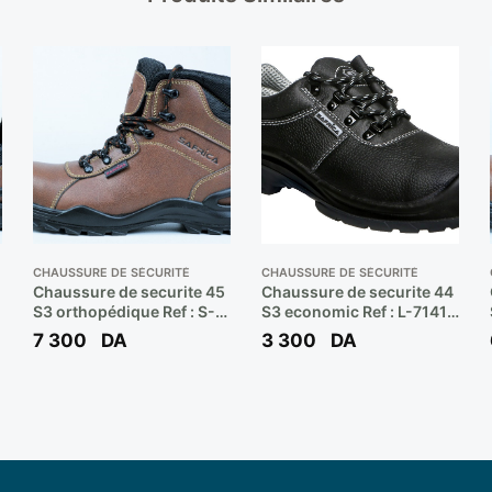
CHAUSSURE DE SÉCURITÉ
CHAUSSURE DE SÉCURITÉ
Chaussure de securite 45
Chaussure de securite 44
S3 orthopédique Ref : S-
S3 economic Ref : L-7141 /
A
10222 (haute) ** SAFRICA
E-10217 (basse) **
7 300
DA
3 300
DA
SAFRICA