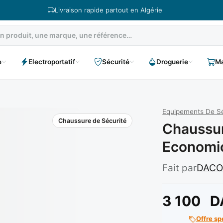
Livraison rapide partout en Algérie
e
Electroportatif
Sécurité
Droguerie
Ma
Equipements De Sé
Chaussure de Sécurité
Chaussur
Economi
Fait par
DAC
3 100
D
Offre sp