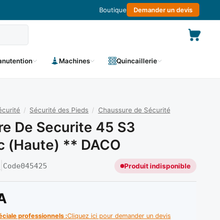
Boutique
Demander un devis
nutention
Machines
Quincaillerie
curité
/
Sécurité des Pieds
/
Chaussure de Sécurité
e De Securite 45 S3
c (haute) ** DACO
O
|
Code
045425
Produit indisponible
A
éciale professionnels :
Cliquez ici pour demander un devis