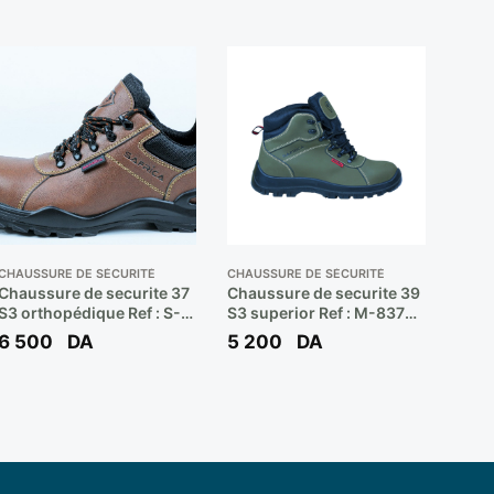
CHAUSSURE DE SÉCURITÉ
CHAUSSURE DE SÉCURITÉ
Chaussure de securite 37
Chaussure de securite 39
S3 orthopédique Ref : S-
S3 superior Ref : M-8376
10221 (basse) ** SAFRICA
(haute) ** SAFRICA
6 500
DA
5 200
DA