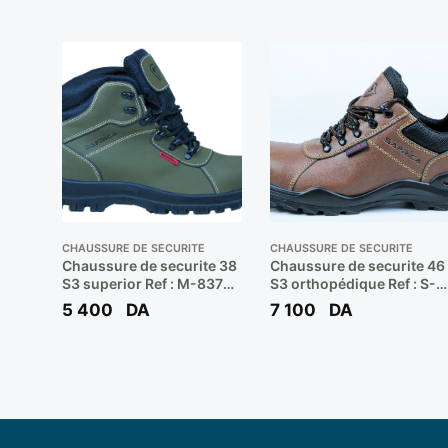
CHAUSSURE DE SÉCURITÉ
CHAUSSURE DE SÉCURITÉ
Chaussure de securite 38
Chaussure de securite 46
S3 superior Ref : M-8376
S3 orthopédique Ref : S-
(haute) ** SAFRICA
10221 (basse) ** SAFRIC
5 400
DA
7 100
DA