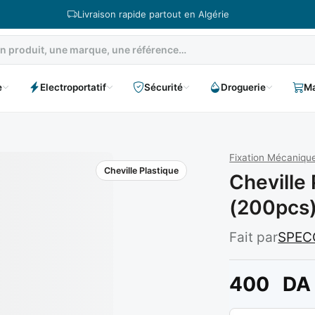
Livraison rapide partout en Algérie
e
Electroportatif
Sécurité
Droguerie
Ma
Fixation Mécanique
Cheville Plastique
Cheville
(200pcs)
Fait par
SPEC
400
DA