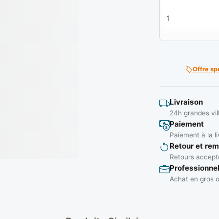
quantité de Chevi
Offre sp
Livraison
24h grandes vil
Paiement
Paiement à la li
Retour et re
Retours accepté
Professionne
Achat en gros o