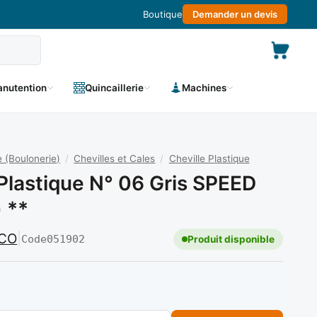
Boutique
Demander un devis
nutention
Quincaillerie
Machines
 (Boulonerie)
/
Chevilles et Cales
/
Cheville Plastique
 Plastique N° 06 Gris SPEED
 **
CO
|
Code
051902
Produit disponible