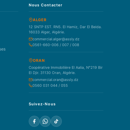
Nous Contacter
ALGER
12 SNTP EST. RN5. El Hamiz, Dar El Beida.
16033 Alger, Algérie.
commercial.alger@assly.dz
0561-660-006 / 007 / 008
ses
ORAN
Coopérative Immobilière El Aalia, N°219 Bir
El Djir. 31130 Oran, Algérie.
commercial.oran@assly.dz
0560 031 044 / 055
Suivez-Nous