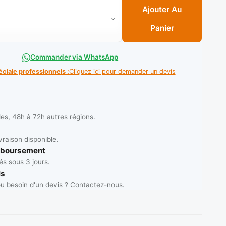
lle plastique N° 06 gris SPEED (200pcs) **
Ajouter Au
Panier
Commander via WhatsApp
éciale professionnels :
Cliquez ici pour demander un devis
les, 48h à 72h autres régions.
vraison disponible.
mboursement
s sous 3 jours.
ls
u besoin d'un devis ? Contactez-nous.