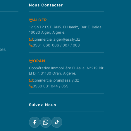
Nous Contacter
ALGER
12 SNTP EST. RN5. El Hamiz, Dar El Beida.
16033 Alger, Algérie.
commercial.alger@assly.dz
0561-660-006 / 007 / 008
ses
ORAN
Coopérative Immobilière El Aalia, N°219 Bir
El Djir. 31130 Oran, Algérie.
commercial.oran@assly.dz
0560 031 044 / 055
Suivez-Nous