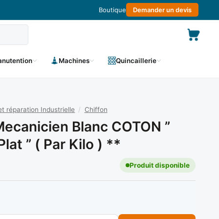
Boutique
Demander un devis
nutention
Machines
Quincaillerie
et réparation Industrielle
/
Chiffon
Mecanicien Blanc COTON ”
lat ” ( Par Kilo ) **
Produit disponible