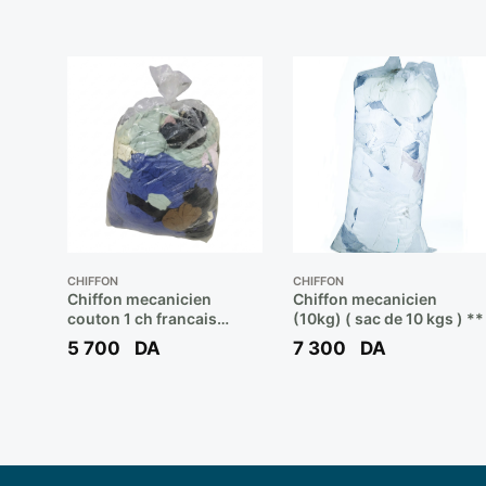
CHIFFON
CHIFFON
Chiffon mecanicien
Chiffon mecanicien
couton 1 ch francais
(10kg) ( sac de 10 kgs ) **
(carton 10 kg ) **
5 700
DA
7 300
DA