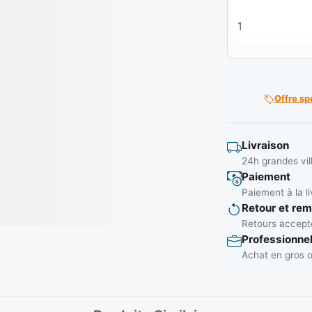
quantité de Chiff
Offre sp
Livraison
24h grandes vil
Paiement
Paiement à la li
Retour et re
Retours accepté
Professionne
Achat en gros o