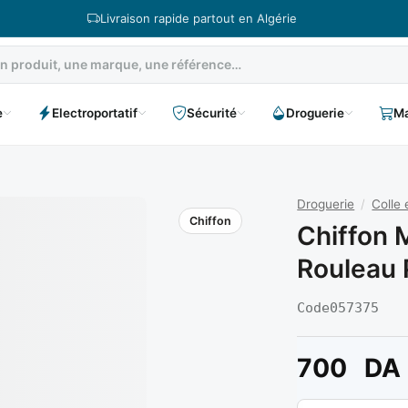
Livraison rapide partout en Algérie
e
Electroportatif
Sécurité
Droguerie
Ma
Droguerie
/
Colle 
Chiffon
Chiffon 
Rouleau P
Code
057375
700
DA