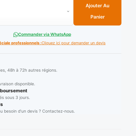
on Mecanicien Blanc COTON " Rouleau Plat " ( Par Kilo ) **
Ajouter Au
Panier
Commander via WhatsApp
éciale professionnels :
Cliquez ici pour demander un devis
les, 48h à 72h autres régions.
vraison disponible.
mboursement
s sous 3 jours.
ls
u besoin d'un devis ? Contactez-nous.