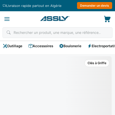
Passer
Livraison rapide partout en Algérie
Demander un devis
au
contenu
Outillage
Accessoires
Boulonerie
Electroportati
Clés à Griffe