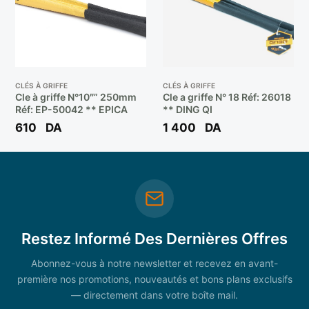
CLÉS À GRIFFE
CLÉS À GRIFFE
Cle à griffe N°10″” 250mm
Cle a griffe N° 18 Réf: 26018
Réf: EP-50042 ** EPICA
** DING QI
610
DA
1 400
DA
Restez Informé Des Dernières Offres
Abonnez-vous à notre newsletter et recevez en avant-
première nos promotions, nouveautés et bons plans exclusifs
— directement dans votre boîte mail.