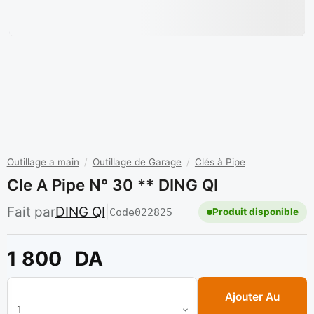
Outillage a main
/
Outillage de Garage
/
Clés à Pipe
Cle A Pipe N° 30 ** DING QI
Fait par
DING QI
|
Code
022825
Produit disponible
1 800
DA
quantité de Cle a pipe n° 30 ** DING QI
Ajouter Au