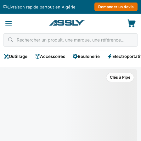
Passer
Livraison rapide partout en Algérie
Demander un devis
au
contenu
Outillage
Accessoires
Boulonerie
Electroportati
Clés à Pipe