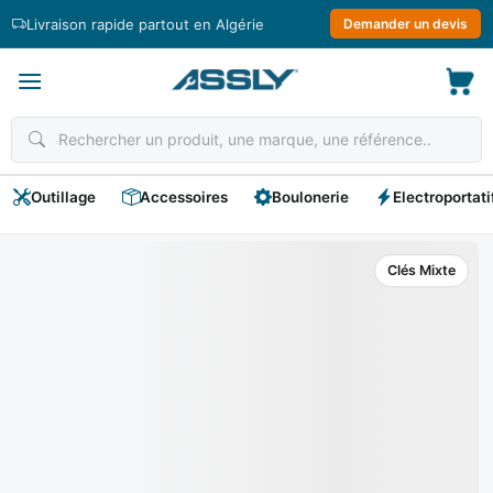
Passer
Livraison rapide partout en Algérie
Demander un devis
au
contenu
Outillage
Accessoires
Boulonerie
Electroportati
Clés Mixte