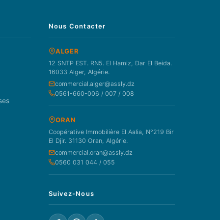
Nous Contacter
ALGER
12 SNTP EST. RN5. El Hamiz, Dar El Beida.
16033 Alger, Algérie.
commercial.alger@assly.dz
0561-660-006 / 007 / 008
ses
ORAN
Coopérative Immobilière El Aalia, N°219 Bir
El Djir. 31130 Oran, Algérie.
commercial.oran@assly.dz
0560 031 044 / 055
Suivez-Nous