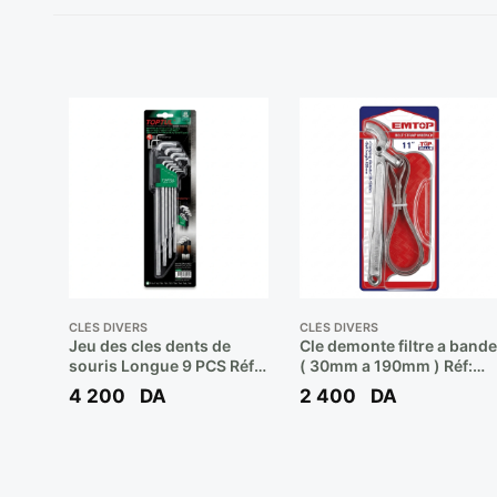
CLÉS DIVERS
CLÉS DIVERS
Jeu des cles dents de
Cle demonte filtre a bande
souris Longue 9 PCS Réf:
( 30mm a 190mm ) Réf:
GAAL0923 ** TOPTUL
EMAW3311 ** EMTOP
4 200
DA
2 400
DA