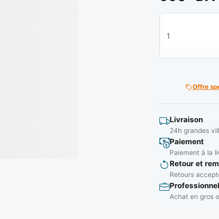
quantité de Cle 
Offre sp
Livraison
24h grandes vil
Paiement
Paiement à la li
Retour et re
Retours accepté
Professionne
Achat en gros o