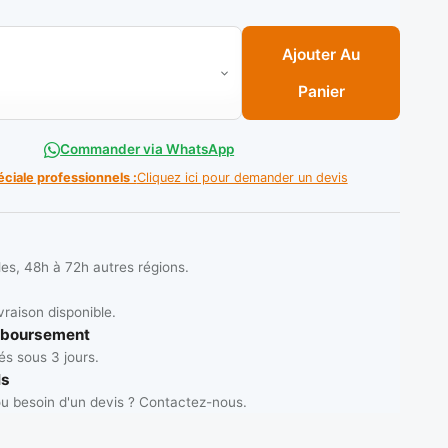
Universel Multifonction en Plastique pour Plomberie (8 en 1) 
Ajouter Au
Panier
Commander via WhatsApp
éciale professionnels :
Cliquez ici pour demander un devis
les, 48h à 72h autres régions.
vraison disponible.
mboursement
s sous 3 jours.
ls
u besoin d'un devis ? Contactez-nous.