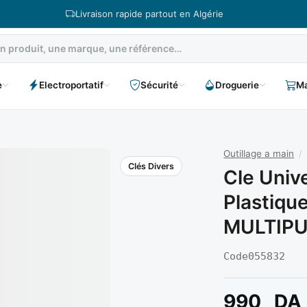
Livraison rapide partout en Algérie
e
Electroportatif
Sécurité
Droguerie
Ma
Outillage a main
/
Clés Divers
Cle Univ
Plastique
MULTIPU
Code
055832
990
DA