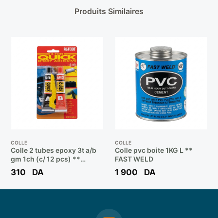
Produits Similaires
COLLE
COLLE
Colle 2 tubes epoxy 3t a/b
Colle pvc boite 1KG L **
gm 1ch (c/ 12 pcs) **
FAST WELD
ALTECO
310
DA
1 900
DA