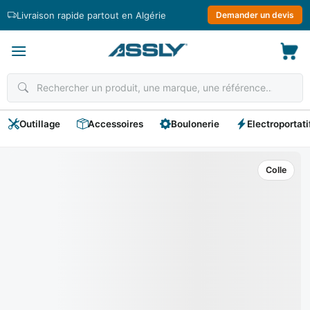
Passer
Livraison rapide partout en Algérie
Demander un devis
au
contenu
Outillage
Accessoires
Boulonerie
Electroportati
Colle