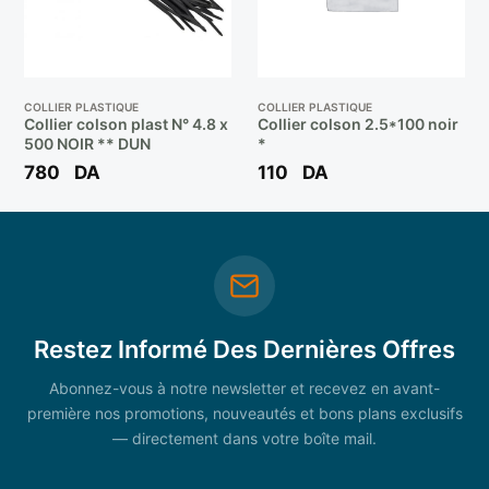
COLLIER PLASTIQUE
COLLIER PLASTIQUE
Collier colson plast N° 4.8 x
Collier colson 2.5*100 noir
500 NOIR ** DUN
*
780
DA
110
DA
Restez Informé Des Dernières Offres
Abonnez-vous à notre newsletter et recevez en avant-
première nos promotions, nouveautés et bons plans exclusifs
— directement dans votre boîte mail.