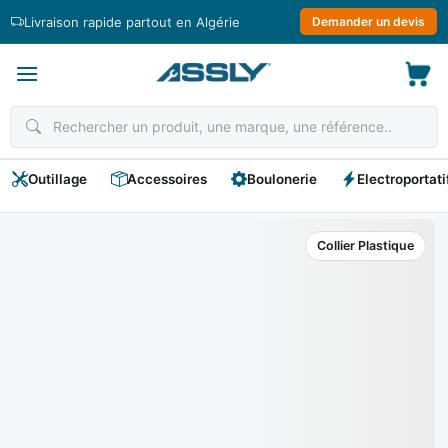
Passer
Livraison rapide partout en Algérie
Demander un devis
au
contenu
Outillage
Accessoires
Boulonerie
Electroportati
Collier Plastique