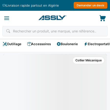
Passer
Livraison rapide partout en Algérie
Demander un devis
au
contenu
Outillage
Accessoires
Boulonerie
Electroportati
Collier Mécanique