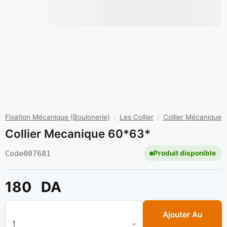
Fixation Mécanique (Boulonerie)
/
Les Collier
/
Collier Mécanique
Collier Mecanique 60*63*
Code
007681
Produit disponible
180
DA
quantité de Collier mecanique 60*63*
Ajouter Au