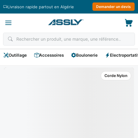
Passer
Livraison rapide partout en Algérie
Demander un devis
au
contenu
Outillage
Accessoires
Boulonerie
Electroportati
Corde Nylon