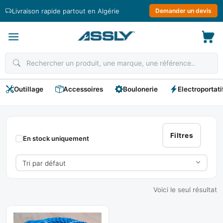
Passer
Livraison rapide partout en Algérie
Demander un devis
au
contenu
Outillage
Accessoires
Boulonerie
Electroportati
Corde
Nylon
Filtres
En stock uniquement
Voici le seul résultat