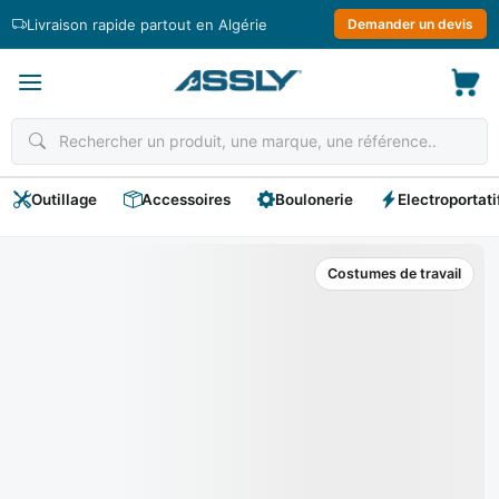
Passer
Livraison rapide partout en Algérie
Demander un devis
au
contenu
Outillage
Accessoires
Boulonerie
Electroportati
Costumes de travail