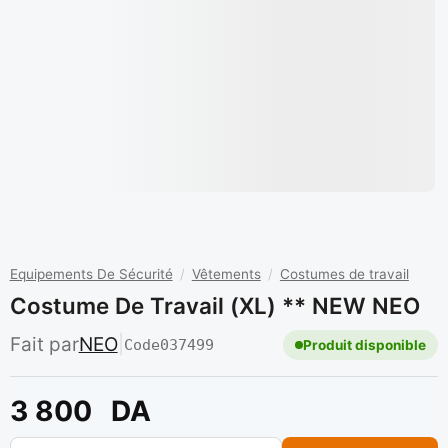
Equipements De Sécurité
/
Vêtements
/
Costumes de travail
Costume De Travail (XL) ** NEW NEO
Fait par
NEO
|
Code
037499
Produit disponible
3 800
DA
quantité de Costume de travail (XL) ** NEW NEO