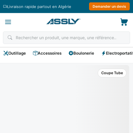
Passer
Livraison rapide partout en Algérie
Demander un devis
au
contenu
Outillage
Accessoires
Boulonerie
Electroportati
Coupe Tube