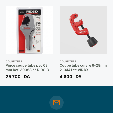
COUPE TUBE
COUPE TUBE
Pince coupe tube pvc 63
Coupe tube cuivre 6-28mm
mm Ref: 30088 ** RIDGID
210441 ** VIRAX
25 700
DA
4 600
DA