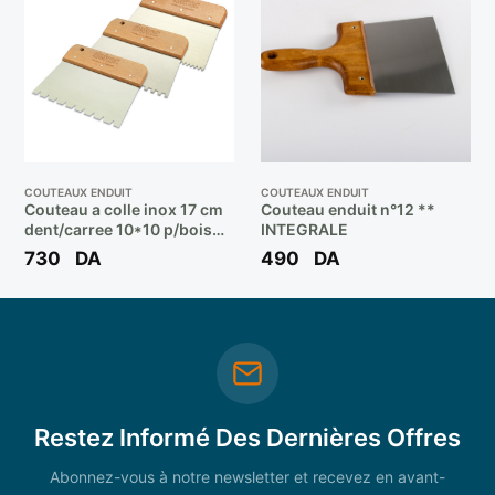
COUTEAUX ENDUIT
COUTEAUX ENDUIT
Couteau a colle inox 17 cm
Couteau enduit n°12 **
dent/carree 10*10 p/bois
INTEGRALE
ref 475 ** DEKOR
730
DA
490
DA
Restez Informé Des Dernières Offres
Abonnez-vous à notre newsletter et recevez en avant-