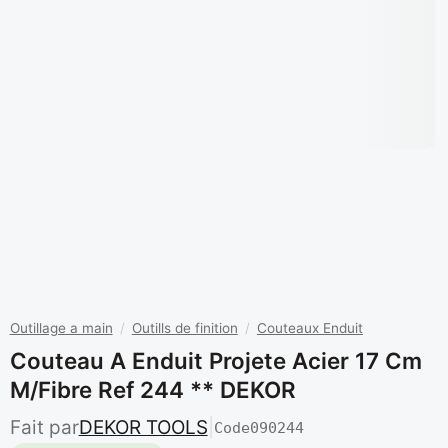
Outillage a main
/
Outills de finition
/
Couteaux Enduit
Couteau A Enduit Projete Acier 17 Cm
M/fibre Ref 244 ** DEKOR
Fait par
DEKOR TOOLS
|
Code
090244