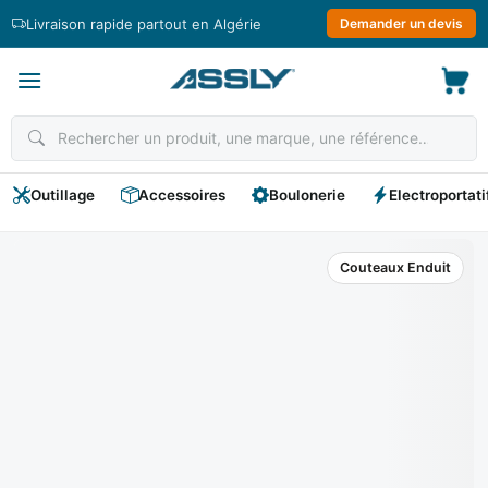
Passer
Livraison rapide partout en Algérie
Demander un devis
au
contenu
Outillage
Accessoires
Boulonerie
Electroportati
Couteaux Enduit