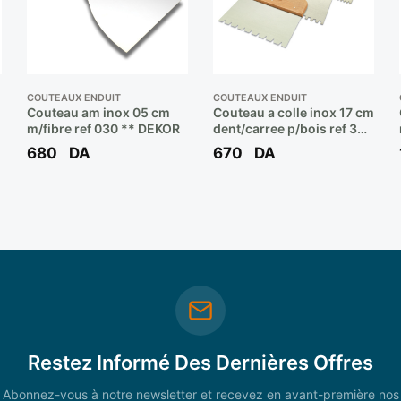
COUTEAUX ENDUIT
COUTEAUX ENDUIT
Couteau am inox 05 cm
Couteau a colle inox 17 cm
m/fibre ref 030 ** DEKOR
dent/carree p/bois ref 332
** DEKOR
680
DA
670
DA
Restez Informé Des Dernières Offres
Abonnez-vous à notre newsletter et recevez en avant-première nos