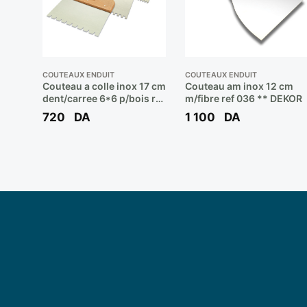
COUTEAUX ENDUIT
COUTEAUX ENDUIT
Couteau a colle inox 17 cm
Couteau am inox 12 cm
dent/carree 6*6 p/bois ref
m/fibre ref 036 ** DEKOR
473 ** DEKOR
720
DA
1 100
DA