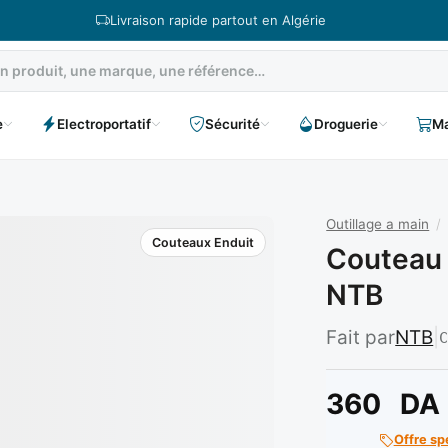
Livraison rapide partout en Algérie
e
Electroportatif
Sécurité
Droguerie
Ma
Outillage a main
/
Couteaux Enduit
Couteau 
NTB
Fait par
NTB
|
360
DA
Offre sp