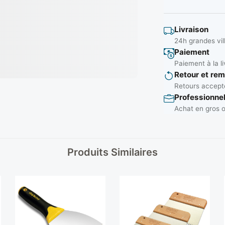
Livraison
24h grandes vil
Paiement
Paiement à la li
Retour et re
Retours accepté
Professionne
Achat en gros o
Produits Similaires