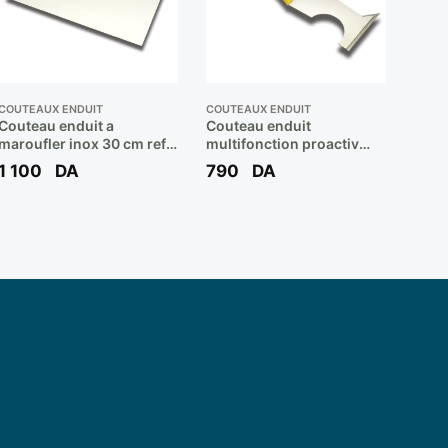
COUTEAUX ENDUIT
COUTEAUX ENDUIT
Couteau enduit a
Couteau enduit
maroufler inox 30 cm ref
multifonction proactiv
253 ** DEKOR
acier ref 255 ** DEKOR
1 100
DA
790
DA