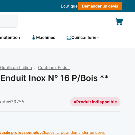
Boutique
Demander un devis
nutention
Machines
Quincaillerie
Outills de finition
/
Couteaux Enduit
Enduit Inox N° 16 P/bois **
Code
030755
Produit indisponible
éciale professionnels :
Cliquez ici pour demander un devis