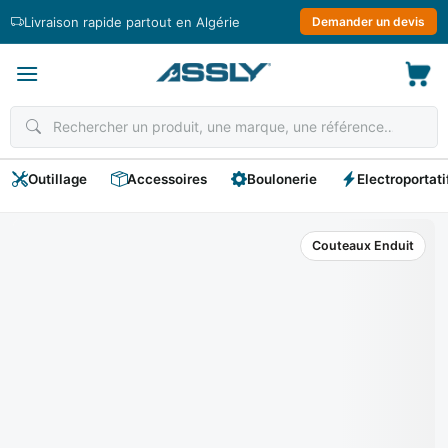
Passer
Livraison rapide partout en Algérie
Demander un devis
au
contenu
Outillage
Accessoires
Boulonerie
Electroportati
Couteaux Enduit