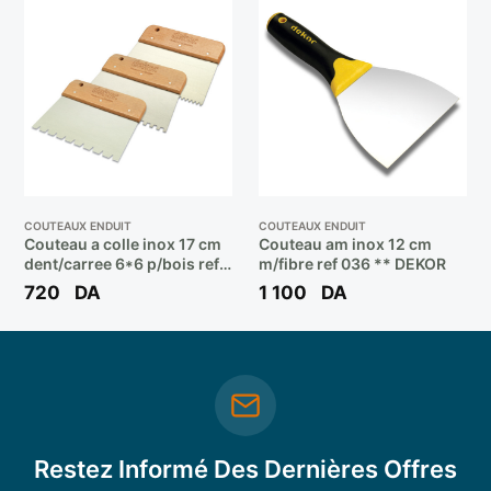
COUTEAUX ENDUIT
COUTEAUX ENDUIT
Couteau a colle inox 17 cm
Couteau am inox 12 cm
dent/carree 6*6 p/bois ref
m/fibre ref 036 ** DEKOR
473 ** DEKOR
720
DA
1 100
DA
Restez Informé Des Dernières Offres