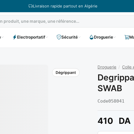
Livraison rapide partout en Algérie
e
Electroportatif
Sécurité
Droguerie
Ma
Droguerie
/
Colle 
Dégrippant
Degrippa
SWAB
Code
058041
410
DA