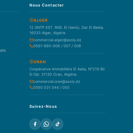
Nous Contacter
ALGER
12 SNTP EST. RN5. El Hamiz, Dar El Beida.
16033 Alger, Algérie.
commercial.alger@assly.dz
0561-660-006 / 007 / 008
ses
ORAN
Coopérative Immobilière El Aalia, N°219 Bir
El Djir. 31130 Oran, Algérie.
commercial.oran@assly.dz
0560 031 044 / 055
Suivez-Nous