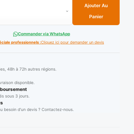
rippant 400 ML (C/12PCS) ** SWAB
Ajouter Au
Panier
Commander via WhatsApp
éciale professionnels :
Cliquez ici pour demander un devis
les, 48h à 72h autres régions.
vraison disponible.
mboursement
s sous 3 jours.
ls
u besoin d'un devis ? Contactez-nous.