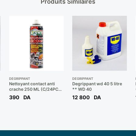
Produits Similaires
DÉGRIPPANT
DÉGRIPPANT
Nettoyant contact anti
Degrippant wd 40 5 litre
crache 250 ML (C/24PCS)
** WD 40
** TALK
390
DA
12 800
DA