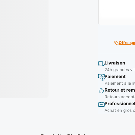
quantité de Deg
Offre sp
Livraison
24h grandes vil
Paiement
Paiement à la li
Retour et re
Retours accepté
Professionne
Achat en gros o