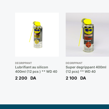
DÉGRIPPANT
DÉGRIPPANT
Lubrifiant au silicon
Super degrippant 400ml
400ml (12 pcs ) ** WD 40
(12 pcs) ** WD 40
2 200
DA
2 100
DA