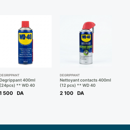
DÉGRIPPANT
DÉGRIPPANT
Degrippant 400ml
Nettoyant contacts 400ml
(24pcs) ** WD 40
(12 pcs) ** WD 40
1 500
DA
2 100
DA