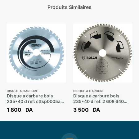
Produits Similaires
DISQUE A CARBURE
DISQUE A CARBURE
Disque a carbure bois
Disque a carbure bois
235*40 d ref: cttsp0005a
235*40 d ref: 2 608 640
** CROWN
894 ** BOSCH
1 800
DA
3 500
DA