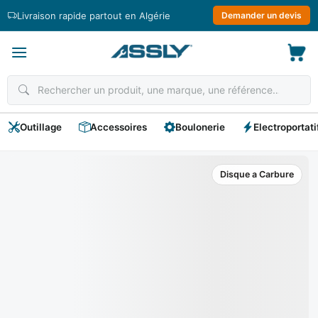
Passer
Livraison rapide partout en Algérie
Demander un devis
au
contenu
Outillage
Accessoires
Boulonerie
Electroportati
Disque a Carbure