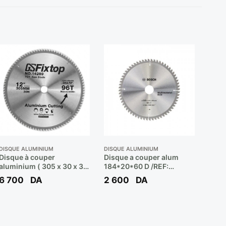
DISQUE ALUMINIUM
DISQUE ALUMINIUM
Disque à couper
Disque a couper alum
aluminium ( 305 x 30 x 3.2
184*20*60 D /REF:
Z x 96D ) Réf: 14289 **
2608644411 ** BOSCH
6 700
DA
2 600
DA
FIXTOP