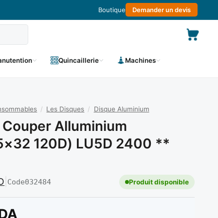
Boutique
Demander un devis
nutention
Quincaillerie
Machines
onsommables
/
Les Disques
/
Disque Aluminium
 Couper Alluminium
5×32 120D) LU5D 2400 **
D
|
Code
032484
Produit disponible
DA