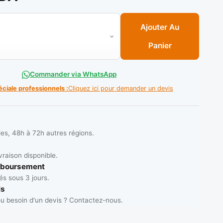
ue a couper alluminium (400x3.5x32 120D) LU5D 2400 ** FREU
Ajouter Au
Panier
Commander via WhatsApp
éciale professionnels :
Cliquez ici pour demander un devis
les, 48h à 72h autres régions.
vraison disponible.
mboursement
s sous 3 jours.
ls
u besoin d'un devis ? Contactez-nous.