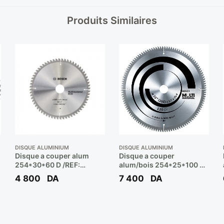
Produits Similaires
DISQUE ALUMINIUM
DISQUE ALUMINIUM
Disque a couper alum
Disque a couper
254*30*60 D /REF:
alum/bois 254*25*100 d
2608644413 ** BOSCH
/ref: 608 642 202 **
4 800
DA
7 400
DA
BOSCH