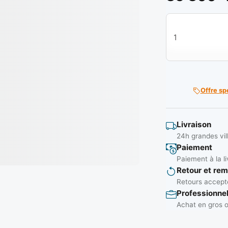
quantité de Disq
Offre sp
Livraison
24h grandes vil
Paiement
Paiement à la li
Retour et re
Retours accepté
Professionne
Achat en gros o