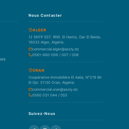
Nous Contacter
ALGER
12 SNTP EST. RN5. El Hamiz, Dar El Beida.
16033 Alger, Algérie.
commercial.alger@assly.dz
0561-660-006 / 007 / 008
ses
ORAN
Coopérative Immobilière El Aalia, N°219 Bir
El Djir. 31130 Oran, Algérie.
commercial.oran@assly.dz
0560 031 044 / 055
Suivez-Nous