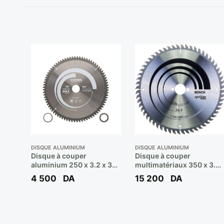
DISQUE ALUMINIUM
DISQUE ALUMINIUM
Disque à couper
Disque à couper
aluminium 250 x 3.2 x 30
multimatériaux 350 x 3.2
x 80D ** CROWN
x 30MM 96 D /Réf: 2 608
4 500
DA
15 200
DA
640 770 ** BOSCH