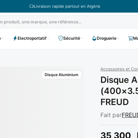
Livraison rapide partout en Algérie
e
Electroportatif
Sécurité
Droguerie
Ma
Accessoires et C
Disque Aluminium
Disque A
(400×3.
FREUD
Fait par
FREU
35 300