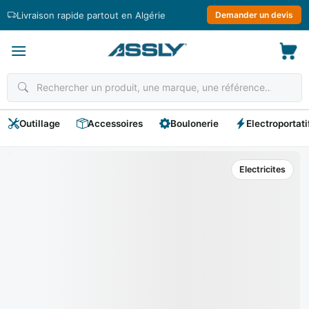
Passer
Livraison rapide partout en Algérie
Demander un devis
au
contenu
Outillage
Accessoires
Boulonerie
Electroportati
Electricites