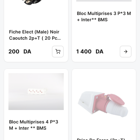
Bloc Multiprises 3 P*3 M
+ Inter** BMS
Fiche Elect (male) Noir
Caoutch 2p+t ( 20 Pcs )
** MONO
200
DA
1 400
DA
Bloc Multiprises 4 P*3
M + Inter ** BMS