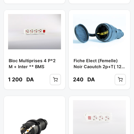
Bloc Multiprises 4 P*2
Fiche Elect (femelle)
M + Inter ** BMS
Noir Caoutch 2p+t( 12
Pcs ) ** MONO
1 200
DA
240
DA