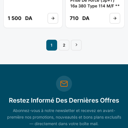
Prise De Force (3p+t)
16a 380 Type 114 M/f **
1 500
DA
710
DA
1
2
Restez Informé Des Dernières Offres
Abonnez-vous à notre newsletter et recevez en avant-
première nos promotions, nouveautés et bons plans exclusifs
— directement dans votre boîte mail.