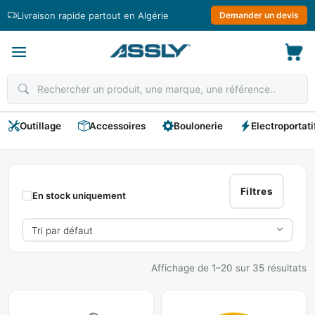
Passer
Livraison rapide partout en Algérie
Demander un devis
au
contenu
Outillage
Accessoires
Boulonerie
Electroportati
Electricites
Filtres
En stock uniquement
Affichage de 1–20 sur 35 résultats