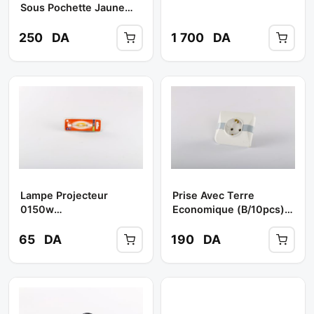
Sous Pochette Jaune
Réf: 975688 ** JIAYUE
250
DA
1 700
DA
Lampe Projecteur
Prise Avec Terre
0150w
Economique (b/10pcs)
Halogene/holotone **
** BMS
SOGELEC
65
DA
190
DA