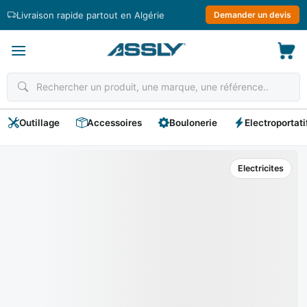
Passer
Livraison rapide partout en Algérie
Demander un devis
au
contenu
Outillage
Accessoires
Boulonerie
Electroportati
Electricites