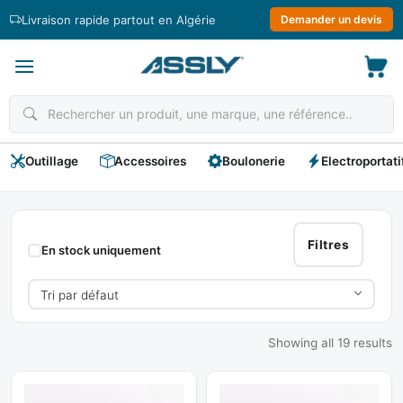
Passer
Livraison rapide partout en Algérie
Demander un devis
au
contenu
Outillage
Accessoires
Boulonerie
Electroportati
BMS
Filtres
En stock uniquement
Showing all 19 results