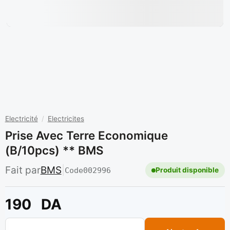
Electricité
/
Electricites
Prise Avec Terre Economique
(b/10pcs) ** BMS
Fait par
BMS
|
Code
002996
Produit disponible
190
DA
quantité de Prise avec terre economique (b/10pcs) ** BMS