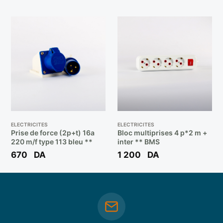
ELECTRICITES
ELECTRICITES
Prise de force (2p+t) 16a
Bloc multiprises 4 p*2 m +
220 m/f type 113 bleu **
inter ** BMS
670
DA
1 200
DA