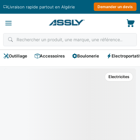
Passer
Livraison rapide partout en Algérie
Demander un devis
au
contenu
Outillage
Accessoires
Boulonerie
Electroportati
Electricites