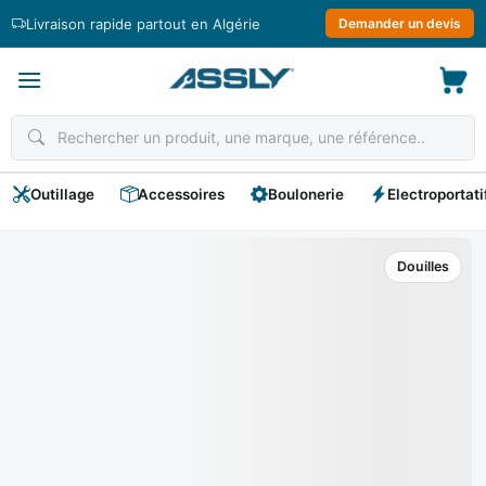
Passer
Livraison rapide partout en Algérie
Demander un devis
au
contenu
Outillage
Accessoires
Boulonerie
Electroportati
Douilles