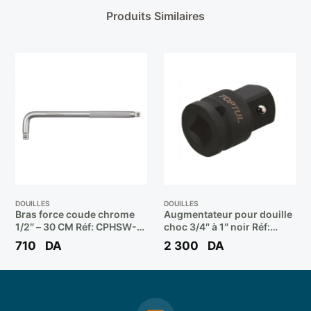
Produits Similaires
DOUILLES
DOUILLES
Bras force coude chrome
Augmentateur pour douille
1/2″ – 30 CM Réf: CPHSW-
choc 3/4″ à 1″ noir Réf:
LHA12 ** CROWN
KACA2432 ** TOPTUL
710
DA
2 300
DA