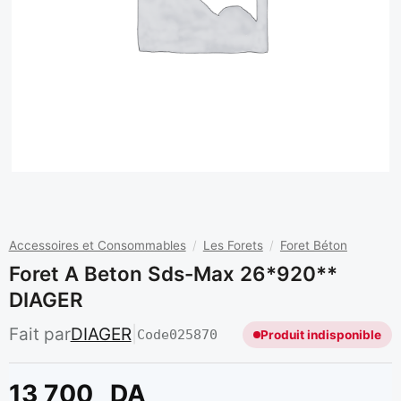
Accessoires et Consommables
/
Les Forets
/
Foret Béton
Foret A Beton Sds-Max 26*920**
DIAGER
Fait par
DIAGER
|
Code
025870
Produit indisponible
13 700
DA