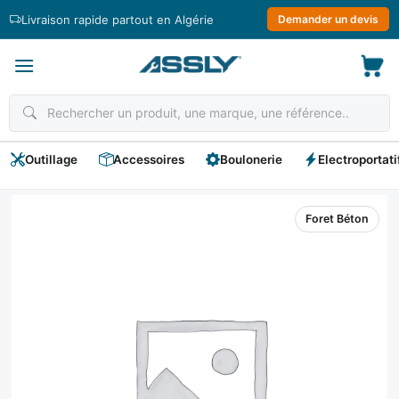
Passer
Livraison rapide partout en Algérie
Demander un devis
au
contenu
Outillage
Accessoires
Boulonerie
Electroportati
Foret Béton