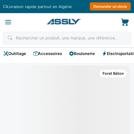
Passer
Livraison rapide partout en Algérie
Demander un devis
au
contenu
Outillage
Accessoires
Boulonerie
Electroportati
Foret Béton